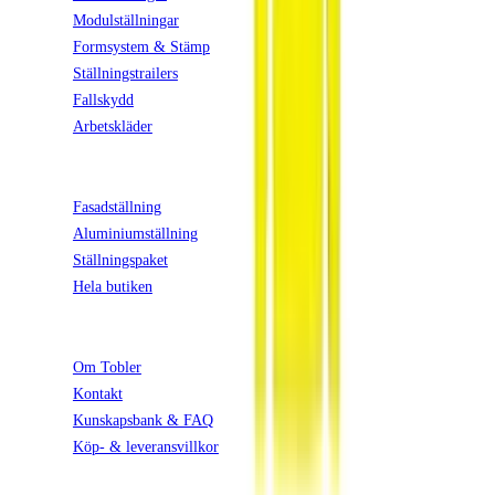
Modulställningar
Formsystem & Stämp
Ställningstrailers
Fallskydd
Arbetskläder
KÖP ONLINE
Fasadställning
Aluminiumställning
Ställningspaket
Hela butiken
FÖRETAGET
Om Tobler
Kontakt
Kunskapsbank & FAQ
Köp- & leveransvillkor
KONTAKT