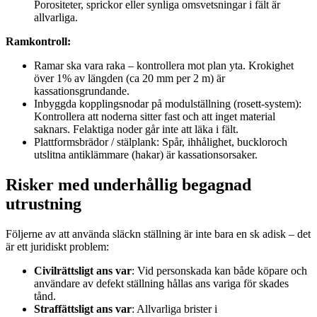
Porositeter, sprickor eller synliga omsvetsningar i fält är
allvarliga.
Ramkontroll:
Ramar ska vara raka – kontrollera mot plan yta. Krokighet
över 1% av längden (ca 20 mm per 2 m) är
kassationsgrundande.
Inbyggda kopplingsnodar på modulställning (rosett-system):
Kontrollera att noderna sitter fast och att inget material
saknars. Felaktiga noder går inte att läka i fält.
Plattformsbrädor / stälplank: Spår, ihhålighet, buckloroch
utslitna antiklämmare (hakar) är kassationsorsaker.
Risker med underhållig begagnad
utrustning
Följerne av att använda släckn ställning är inte bara en sk adisk – det
är ett juridiskt problem:
Civilrättsligt ans var
: Vid personskada kan både köpare och
användare av defekt ställning hållas ans variga för skades
tånd.
Straffättsligt ans var
: Allvarliga brister i