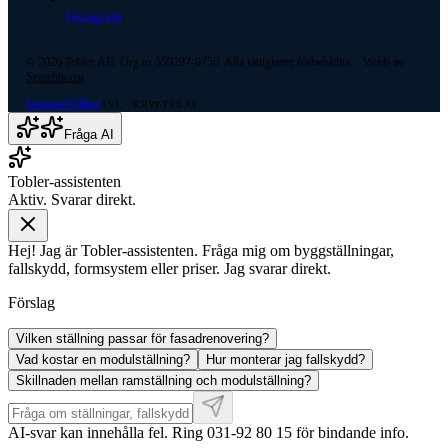
Instagram
©
2026
Tobler AB. Org.nr 559297-9750. Alla rättigheter förbehållna. · Webb av
Searchboost
Integritet
Villkor
SSL · KRYPTERAT
Fråga AI
Tobler-assistenten
Aktiv. Svarar direkt.
Hej! Jag är Tobler-assistenten. Fråga mig om byggställningar,
fallskydd, formsystem eller priser. Jag svarar direkt.
Förslag
Vilken ställning passar för fasadrenovering?
Vad kostar en modulställning?
Hur monterar jag fallskydd?
Skillnaden mellan ramställning och modulställning?
AI-svar kan innehålla fel. Ring 031-92 80 15 för bindande info.