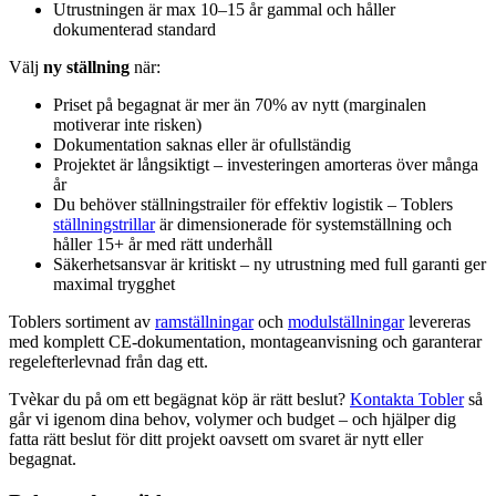
Utrustningen är max 10–15 år gammal och håller
dokumenterad standard
Välj
ny ställning
när:
Priset på begagnat är mer än 70% av nytt (marginalen
motiverar inte risken)
Dokumentation saknas eller är ofullständig
Projektet är långsiktigt – investeringen amorteras över många
år
Du behöver ställningstrailer för effektiv logistik – Toblers
ställningstrillar
är dimensionerade för systemställning och
håller 15+ år med rätt underhåll
Säkerhetsansvar är kritiskt – ny utrustning med full garanti ger
maximal trygghet
Toblers sortiment av
ramställningar
och
modulställningar
levereras
med komplett CE-dokumentation, montageanvisning och garanterar
regelefterlevnad från dag ett.
Tvèkar du på om ett begägnat köp är rätt beslut?
Kontakta Tobler
så
går vi igenom dina behov, volymer och budget – och hjälper dig
fatta rätt beslut för ditt projekt oavsett om svaret är nytt eller
begagnat.