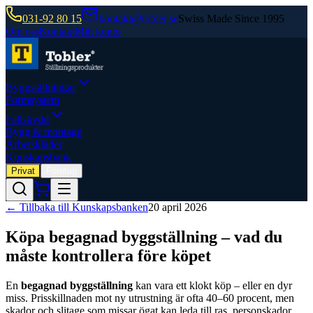
031-92 80 15
kontakt@tobler.se
Swiss Made Since 1995
Om oss
Kontakt
Mitt konto
Byggställningar
Formsystem
Fallskydd
Bygg & montage
Arbetskläder
Kunskapsbank
Privat
Företag
← Tillbaka till Kunskapsbanken
20 april 2026
Köpa begagnad byggställning – vad du
måste kontrollera före köpet
En
begagnad byggställning
kan vara ett klokt köp – eller en dyr
miss. Prisskillnaden mot ny utrustning är ofta 40–60 procent, men
skador och slitage som missar ögat kan leda till ras, personskador