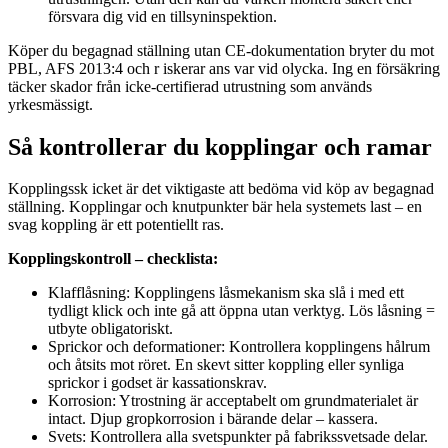
försvara dig vid en tillsyninspektion.
Köper du begagnad ställning utan CE-dokumentation bryter du mot
PBL, AFS 2013:4 och r iskerar ans var vid olycka. Ing en försäkring
täcker skador från icke-certifierad utrustning som används
yrkesmässigt.
Så kontrollerar du kopplingar och ramar
Kopplingssk icket är det viktigaste att bedöma vid köp av begagnad
ställning. Kopplingar och knutpunkter bär hela systemets last – en
svag koppling är ett potentiellt ras.
Kopplingskontroll – checklista:
Klafflåsning: Kopplingens låsmekanism ska slå i med ett
tydligt klick och inte gå att öppna utan verktyg. Lös låsning =
utbyte obligatoriskt.
Sprickor och deformationer: Kontrollera kopplingens hålrum
och åtsits mot röret. En skevt sitter koppling eller synliga
sprickor i godset är kassationskrav.
Korrosion: Ytrostning är acceptabelt om grundmaterialet är
intact. Djup gropkorrosion i bärande delar – kassera.
Svets: Kontrollera alla svetspunkter på fabrikssvetsade delar.