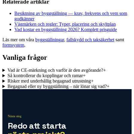
Relaterade artiklar
Besiktning av byggställning — krav, frekvens och vem som
godkänner
Vägmärken och regler: Typer, placering och skyltplan
Vad kostar en byggställning 2026? Komplett prisguide
Läs mer om våra
byggställningar
,
fallskydd och taksäkerhet
samt
formsystem
.
Vanliga frågor
Vad är CE-märkning och varför är den avgörande?
+
Så kontrollerar du kopplingar och ramar
+
Risker med underhållig begagnad utrustning
+
Begagnad eller ny byggställning – när lönar sig vad?
+
Nästa steg
Redo att starta