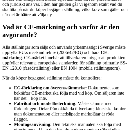
och juridiskt ans var. I den här guiden går vi igenom exakt vad du
ska titta på när du köper begägen ställning, vilka krav som gäller och
när det är bättre att välja ny.
Vad är CE-märkning och varför är den
avgörande?
Alla ställningar som säljs och används yrkesmässigt i Sverige måste
uppfylla EU:s maskindirektiv (2006/42/EG) och bära
CE-
märkning
. CE-märket innebär att tillverkaren intygar att produkten
uppfyller relevanta europeiska standarder, för ställning primarily SS-
EN 12810 (fasadställning) eller EN 1004 (mobila ställningstorn).
När du köper begagnad ställning måste du kontrollera:
EG-förklaring om överensstämmelse
: Dokumentet som
bekräftar CE-märket ska följa med vid köp. Om säljaren inte
har det – köp inte.
Fabrikat och modellbeteckning
: Måste stämma med
förklaringen. Delar från okkända tillverkare, kinesiska kopior
utan dokumentation eller nedslipade märkplåtar är röda
flaggor.
Montageanvisning
: Den tekniska manualen ska följa med
utrustningen. Utan den kan du varken montera säkert eller