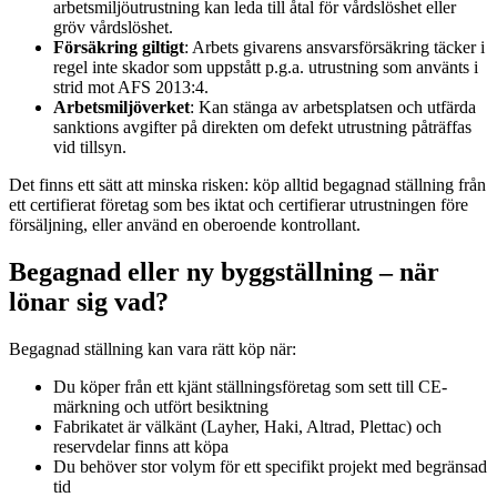
arbetsmiljöutrustning kan leda till åtal för vårdslöshet eller
gröv vårdslöshet.
Försäkring giltigt
: Arbets givarens ansvarsförsäkring täcker i
regel inte skador som uppstått p.g.a. utrustning som använts i
strid mot AFS 2013:4.
Arbetsmiljöverket
: Kan stänga av arbetsplatsen och utfärda
sanktions avgifter på direkten om defekt utrustning påträffas
vid tillsyn.
Det finns ett sätt att minska risken: köp alltid begagnad ställning från
ett certifierat företag som bes iktat och certifierar utrustningen före
försäljning, eller använd en oberoende kontrollant.
Begagnad eller ny byggställning – när
lönar sig vad?
Begagnad ställning kan vara rätt köp när:
Du köper från ett kjänt ställningsföretag som sett till CE-
märkning och utfört besiktning
Fabrikatet är välkänt (Layher, Haki, Altrad, Plettac) och
reservdelar finns att köpa
Du behöver stor volym för ett specifikt projekt med begränsad
tid