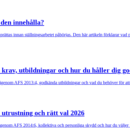
 den innehålla?
prättas innan ställningsarbetet påbörjas. Den här artikeln förklarar vad 
 krav, utbildningar och hur du håller dig g
år igenom AFS 2013:4, godkända utbildningar och vad du behöver för att 
 utrustning och rätt val 2026
 igenom AFS 2014:6, kollektiva och personliga skydd och hur du väljer r