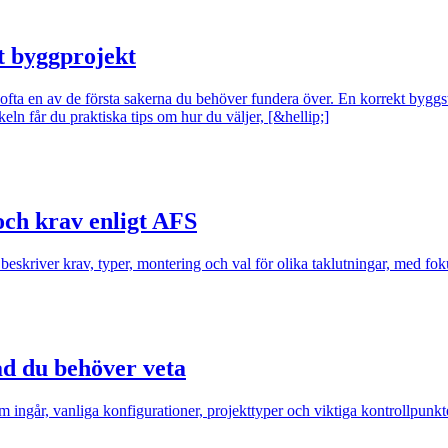
at byggprojekt
ofta en av de första sakerna du behöver fundera över. En korrekt byggstäl
eln får du praktiska tips om hur du väljer, [&hellip;]
och krav enligt AFS
eskriver krav, typer, montering och val för olika taklutningar, med fo
ad du behöver veta
 ingår, vanliga konfigurationer, projekttyper och viktiga kontrollpunkt