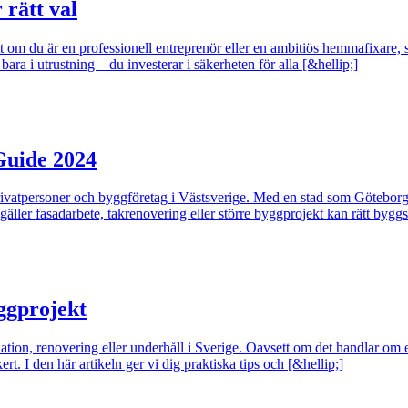
 rätt val
t om du är en professionell entreprenör eller en ambitiös hemmafixare, så
bara i utrustning – du investerar i säkerheten för alla [&hellip;]
Guide 2024
 privatpersoner och byggföretag i Västsverige. Med en stad som Götebo
gäller fasadarbete, takrenovering eller större byggprojekt kan rätt byggs
yggprojekt
tion, renovering eller underhåll i Sverige. Oavsett om det handlar om ett 
ert. I den här artikeln ger vi dig praktiska tips och [&hellip;]