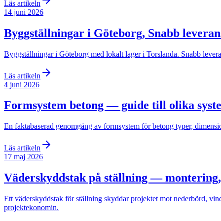
Läs artikeln
14 juni 2026
Byggställningar i Göteborg, Snabb leverans
Byggställningar i Göteborg med lokalt lager i Torslanda. Snabb levera
Läs artikeln
4 juni 2026
Formsystem betong — guide till olika syste
En faktabaserad genomgång av formsystem för betong typer, dimensioner
Läs artikeln
17 maj 2026
Väderskyddstak på ställning — montering,
Ett väderskyddstak för ställning skyddar projektet mot nederbörd, vin
projektekonomin.