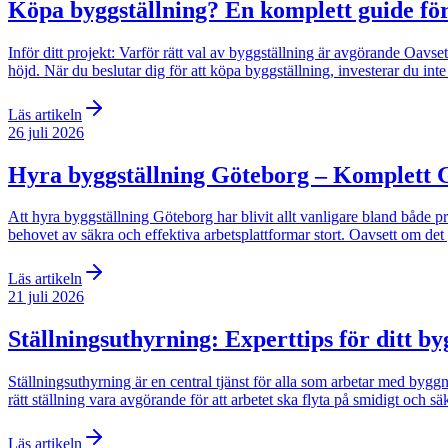
Köpa byggställning? En komplett guide för
Inför ditt projekt: Varför rätt val av byggställning är avgörande Oavset
höjd. När du beslutar dig för att köpa byggställning, investerar du inte 
Läs artikeln
26 juli 2026
Hyra byggställning Göteborg – Komplett 
Att hyra byggställning Göteborg har blivit allt vanligare bland både
behovet av säkra och effektiva arbetsplattformar stort. Oavsett om det 
Läs artikeln
21 juli 2026
Ställningsuthyrning: Experttips för ditt b
Ställningsuthyrning är en central tjänst för alla som arbetar med byggna
rätt ställning vara avgörande för att arbetet ska flyta på smidigt och säk
Läs artikeln