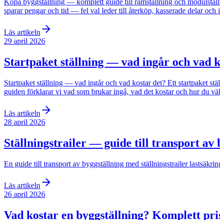
Köpa byggställning — komplett guide till ramställning och modulställn
sparar pengar och tid — fel val leder till återköp, kasserade delar och i
Läs artikeln
29 april 2026
Startpaket ställning — vad ingår och vad k
Startpaket ställning — vad ingår och vad kostar det? Ett startpaket st
guiden förklarar vi vad som brukar ingå, vad det kostar och hur du välje
Läs artikeln
28 april 2026
Ställningstrailer — guide till transport av
En guide till transport av byggställning med ställningstrailer lastsäkrin
Läs artikeln
26 april 2026
Vad kostar en byggställning? Komplett pri