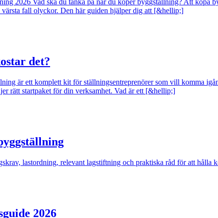
ing 2026 Vad ska du tänka på när du köper byggställning? Att köpa bygg
 värsta fall olyckor. Den här guiden hjälper dig att [&hellip;]
ostar det?
ällning är ett komplett kit för ställningsentreprenörer som vill komma i
r rätt startpaket för din verksamhet. Vad är ett [&hellip;]
 byggställning
gskrav, lastordning, relevant lagstiftning och praktiska råd för att hålla
sguide 2026