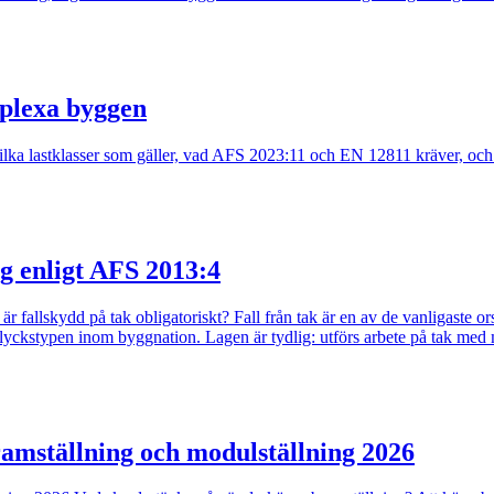
mplexa byggen
lka lastklasser som gäller, vad AFS 2023:11 och EN 12811 kräver, och hu
g enligt AFS 2013:4
fallskydd på tak obligatoriskt? Fall från tak är en av de vanligaste orsa
a olyckstypen inom byggnation. Lagen är tydlig: utförs arbete på tak med 
ramställning och modulställning 2026