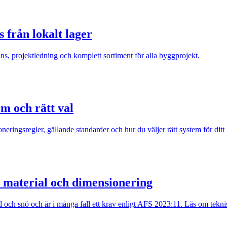
 från lokalt lager
ns, projektledning och komplett sortiment för alla byggprojekt.
m och rätt val
ingsregler, gällande standarder och hur du väljer rätt system för ditt
 material och dimensionering
d och snö och är i många fall ett krav enligt AFS 2023:11. Läs om teknis