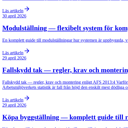
Läs artikeln
30 april 2026
Modulställning — flexibelt system för ko
En komplett guide till modulställningar hur systemen är uppbyggda, vi
Läs artikeln
29 april 2026
Fallskydd tak — regler, krav och monterin
Fallskydd tak — regler, krav och montering enligt AFS 2013:4 Varför är 
Arbetsmiljöverkets statistik är fall från höjd den enskilt mest dödlig
Läs artikeln
29 april 2026
Köpa byggställning — komplett guide till 