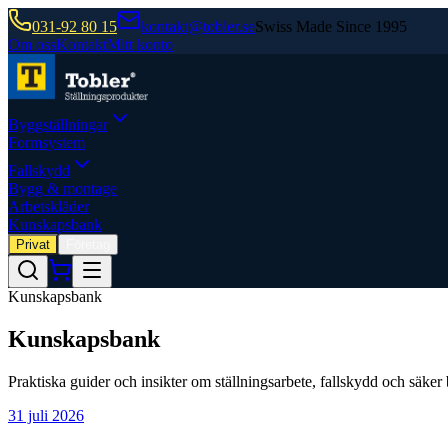
031-92 80 15
kontakt@tobler.se
Swiss Made Since 1995
Om oss
Kontakt
Mitt konto
Byggställningar
Formsystem
Fallskydd
Bygg & montage
Arbetskläder
Kunskapsbank
Privat
Företag
Kunskapsbank
Kunskapsbank
Praktiska guider och insikter om ställningsarbete, fallskydd och säker b
31 juli 2026