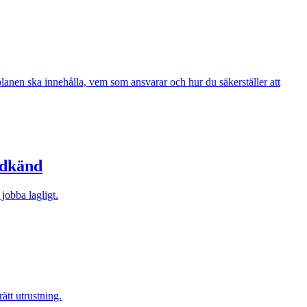
planen ska innehålla, vem som ansvarar och hur du säkerställer att
odkänd
jobba lagligt.
ätt utrustning.