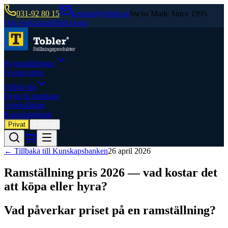
031-92 80 15
kontakt@tobler.se
Swiss Made Since 1995
Om oss
Kontakt
Mitt konto
Byggställningar
Formsystem
Fallskydd
Bygg & montage
Arbetskläder
Kunskapsbank
Privat
Företag
← Tillbaka till Kunskapsbanken
26 april 2026
Ramställning pris 2026 — vad kostar det
att köpa eller hyra?
Vad påverkar priset på en ramställning?