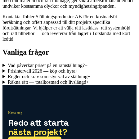
med rätt material och rätt montage, ger säkra arbetsförhållanden och
undviker kostsamma olyckor och myndighetsingripanden.
Kontakta Tobler Ställningsprodukter AB för en kostnadsfri
beräkning och offert anpassad till ditt projekts specifika
förutsättningar. Vi hjälper er att välja rätt lastklass, rätt systemhöjd
och rätt tillbehör — och levererar från lagret i Torslanda med kort
ledtid.
Vanliga frågor
Vad påverkar priset på en ramställning?
+
Prisintervall 2026 — köp och hyra
+
Regler och krav som styr val av ställning
+
Räkna rätt — totalkostnad och livslängd
+
Nästa steg
Redo att starta
nästa projekt?