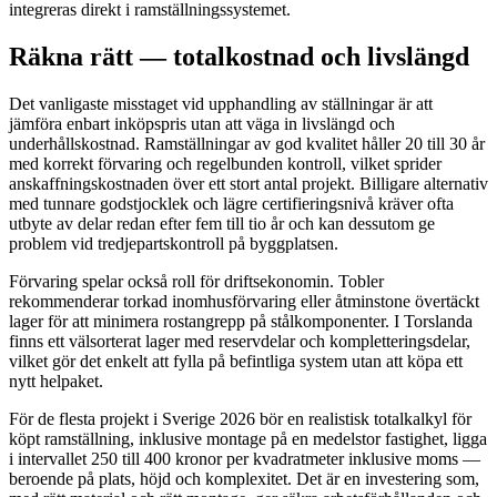
integreras direkt i ramställningssystemet.
Räkna rätt — totalkostnad och livslängd
Det vanligaste misstaget vid upphandling av ställningar är att
jämföra enbart inköpspris utan att väga in livslängd och
underhållskostnad. Ramställningar av god kvalitet håller 20 till 30 år
med korrekt förvaring och regelbunden kontroll, vilket sprider
anskaffningskostnaden över ett stort antal projekt. Billigare alternativ
med tunnare godstjocklek och lägre certifieringsnivå kräver ofta
utbyte av delar redan efter fem till tio år och kan dessutom ge
problem vid tredjepartskontroll på byggplatsen.
Förvaring spelar också roll för driftsekonomin. Tobler
rekommenderar torkad inomhusförvaring eller åtminstone övertäckt
lager för att minimera rostangrepp på stålkomponenter. I Torslanda
finns ett välsorterat lager med reservdelar och kompletteringsdelar,
vilket gör det enkelt att fylla på befintliga system utan att köpa ett
nytt helpaket.
För de flesta projekt i Sverige 2026 bör en realistisk totalkalkyl för
köpt ramställning, inklusive montage på en medelstor fastighet, ligga
i intervallet 250 till 400 kronor per kvadratmeter inklusive moms —
beroende på plats, höjd och komplexitet. Det är en investering som,