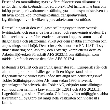
Priset på en ramställning styrs av flera faktorer som tillsammans
avgör den totala kostnaden för ett projekt. Det handlar inte bara om
inköpspriset per kvadratmeter ställningsyta — hänsyn måste även tas
till hyra kontra köp, montagekostnad, transportavstånd,
lagstiftningskrav och vilken typ av arbete som ska utföras.
Ramställningar är den vanligaste ställningstypen inom svensk
byggindustri och passar de flesta fasad- och renoveringsarbeten. De
kännetecknas av prefabricerade ramar som kopplas samman med
diagonalstag och plattformar, vilket gör dem snabba att montera och
anpassningsbara i höjd. Den schweiziska normen EN 12811-1 styr
dimensionering och lastkrav, och i Sverige kompletteras detta av
Arbetsmiljöverkets föreskrift AFS 2023:11 om ställningar, som
trädde i kraft och ersatte den äldre AFS 2013:4.
Materialets kvalitet och ursprung spelar stor roll. Europeisk stål- och
aluminiumproduktion håller generellt en högre standard än
lågprisalternativ, vilket syns i både livslängd och certifieringsnivå.
Tobler Ställningsprodukter AB, som sedan 1995 är svensk
generalagent för schweiziska Tobler AG, erbjuder ramställningar
som uppfyller samtliga krav enligt EN 12811 och AFS 2023:11.
Lagerhållningen sker i Torslanda, Göteborg, vilket möjliggör snabba
leveranser till byggprojekt längs hela västkusten och vidare ut i
landet.