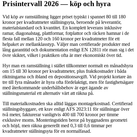
Prisintervall 2026 — köp och hyra
Vid köp av ramställning ligger priset typiskt i spannet 80 till 180
kronor per kvadratmeter ställningsyta, beroende på leverantör,
materialstandard och kvantitet. En komplett leverans inklusive
ramar, diagonalstag, plattformar, fotplattor och räcken hamnar i de
flesta fall mellan 120 och 160 kronor per kvadratmeter för ett
helpaket av mellanklasstyp. Väljer man certifierade produkter med
lång garantitid och dokumentation enligt EN 12811 rör man sig i det
övre skiktet, vilket i praktiken ofta är mer ekonomiskt över tid.
Hyr man en ramställning i stället tillkommer normalt en månadshyra
om 15 till 30 kronor per kvadratmeter, plus fraktkostnader i båda
riktningarna och ibland en depositionsavgift. Vid projekt kortare än
tre till fyra månader är hyra ofta fördelaktigt, men för fastighetsägare
med återkommande underhållsbehov är eget ägande av
ställningsmaterial ett alternativ värt att räkna på.
Till materialkostnaden ska alltid läggas montagekostnad. Certifierad
ställningsbyggare, ett krav enligt AFS 2023:11 för ställningar över
två meter, fakturerar vanligtvis 400 till 700 kronor per timme
exklusive moms. Monteringstiden beror på byggnadens geometri
och höjd, men räkna generellt med 0,3 till 0,6 timmar per
kvadratmeter ställningsyta för en normalfasad.