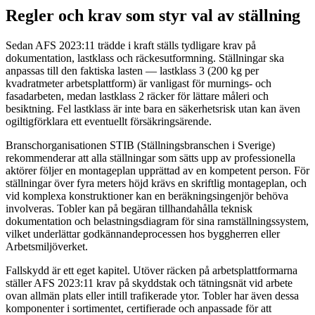
Regler och krav som styr val av ställning
Sedan AFS 2023:11 trädde i kraft ställs tydligare krav på
dokumentation, lastklass och räckesutformning. Ställningar ska
anpassas till den faktiska lasten — lastklass 3 (200 kg per
kvadratmeter arbetsplattform) är vanligast för murnings- och
fasadarbeten, medan lastklass 2 räcker för lättare måleri och
besiktning. Fel lastklass är inte bara en säkerhetsrisk utan kan även
ogiltigförklara ett eventuellt försäkringsärende.
Branschorganisationen STIB (Ställningsbranschen i Sverige)
rekommenderar att alla ställningar som sätts upp av professionella
aktörer följer en montageplan upprättad av en kompetent person. För
ställningar över fyra meters höjd krävs en skriftlig montageplan, och
vid komplexa konstruktioner kan en beräkningsingenjör behöva
involveras. Tobler kan på begäran tillhandahålla teknisk
dokumentation och belastningsdiagram för sina ramställningssystem,
vilket underlättar godkännandeprocessen hos byggherren eller
Arbetsmiljöverket.
Fallskydd är ett eget kapitel. Utöver räcken på arbetsplattformarna
ställer AFS 2023:11 krav på skyddstak och tätningsnät vid arbete
ovan allmän plats eller intill trafikerade ytor. Tobler har även dessa
komponenter i sortimentet, certifierade och anpassade för att