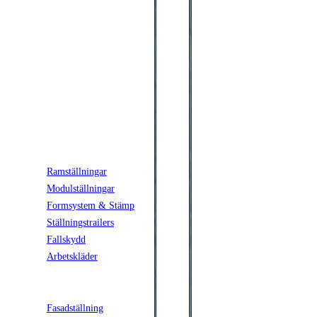
SWISS MADE SINCE 1995
Sveriges generalagent för premium byggställningar, formsystem och
fallskydd. Lokalt lager i Torslanda, Göteborg.
SORTIMENT
Ramställningar
Modulställningar
Formsystem & Stämp
Ställningstrailers
Fallskydd
Arbetskläder
KÖP ONLINE
Fasadställning