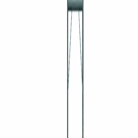
30 års erfarenhet
Branschledande kunskap
14 dagar öppet köp
Enkel retur
Personlig service
Viktor & Jakob svarar
Produktbeskrivning
Aluminiumplank ger en stabil och lättviktig lösning för att skapa en
flexibel arbetsyta eller ett temporärt golv i alla typer av bygg- och
evenemangssituationer. Med sin starka men ändå lätta konstruktion
kan du snabbt sätta upp och ta ner en säker ramställning utan att
behöva tungt verktyg eller extra hjälp.