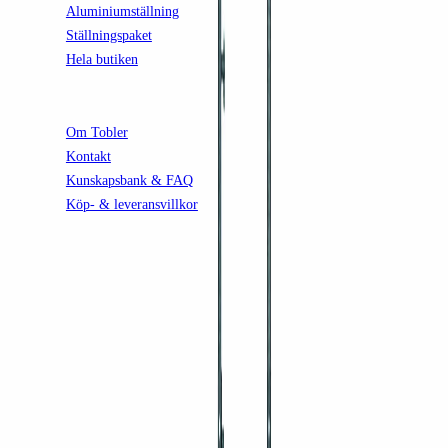
Aluminiumställning
Ställningspaket
Hela butiken
FÖRETAGET
Om Tobler
Kontakt
Kunskapsbank & FAQ
Köp- & leveransvillkor
KONTAKT
Tobler AB
Torslanda, Göteborg
031-92 80 15
kontakt@tobler.se
Mån–fre 08:00–17:00