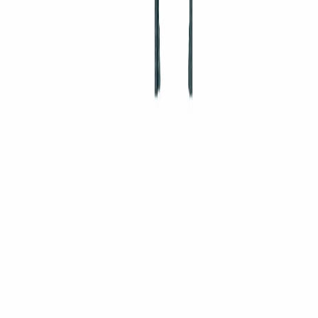
Instagram
©
2026
Tobler AB. Org.nr 559297-9750. Alla rättigheter förbehållna. · Webb av
Searchboost
Integritet
Villkor
SSL · KRYPTERAT
Fråga AI