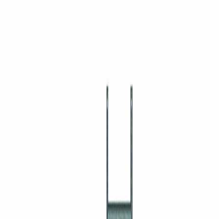
Användningsområde:
Skapa extra yta med hjälp av en konsol och aluminiumplanka.
Använd två stycken aluminiumplank istället för en plattform.
Använd aluminiumplank i lasttorn för att skapa extra arbetsyta eller
upplyftningsmöjligheter.
I lager
Beställ före kl 14:00, skickas samma dag
Fri leverans över 5 000 kr i Göteborg-området
Begär offert
Lägg i varukorg
Snabb leverans
Lager i Göteborg