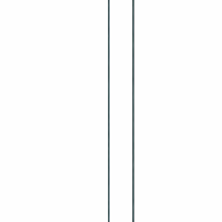
Planken är tillverkad av 1,2 mm tjockt anodiserat aluminium, vilket
ger utmärkt korrosionsbeständighet och en livslängd på minst 10 år i
utomhusmiljöer. De precisionstillverkade låsningarna gör att du kan
köpa ställning
som enkelt låser ihop med befintliga
modulställningar och ramställningar i sortimentet MATO 1.
Dimensioner: 100 cm × 25 cm × 1,2 mm
Maximal lastkapacitet: 150 kg per plank
Integrerade låsmekanismer för snabb montering
Temperaturområde: –20 °C till +60 °C
Gulv- och väggfäste möjliggör dubbel användning
Denna aluminiumplank är idealisk för byggarbetsplatser,
konferenser, mässor och lager, där du behöver en pålitlig och mobil
stödstruktur. Produkten levereras utan SKU-nummer men är enkel
att identifiera via produktnamnet i WooCommerce‑katalogen.
Frågor om produkten?
Har du funderingar kring produkten — pris, leveranstid eller
volymrabatt? Kontakta oss via formuläret så återkommer vi inom ett
arbetsdygn.