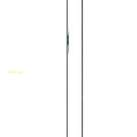
Ändstopp 70x60cm
215 kr
inkl. moms
Ställningsram ALU 70x200cm
1 035 kr
inkl. moms
Nästa steg
Redo att starta
nästa projekt?
Begär offert