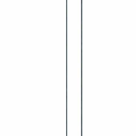
Namn
*
Företagsnamn
E-post
*
Telefonnummer
*
Meddelande
*
Skicka meddelande
Tvingade fält markeras med *. Vi återkommer inom ett arbetsdygn.
Du kanske också gillar
Säkerhetsdörr till trapptorn
1 700 kr
inkl. moms
Takfotsgaller
1 090 kr
inkl. moms