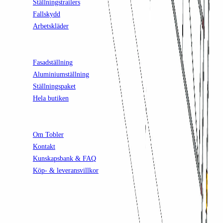
Ställningstrailers
Fallskydd
Arbetskläder
KÖP ONLINE
Fasadställning
Aluminiumställning
Ställningspaket
Hela butiken
FÖRETAGET
Om Tobler
Kontakt
Kunskapsbank & FAQ
Köp- & leveransvillkor
KONTAKT
Tobler AB
Torslanda, Göteborg